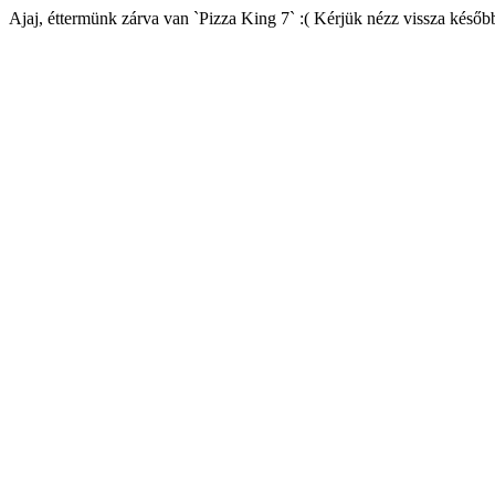
Ajaj, éttermünk zárva van `Pizza King 7` :( Kérjük nézz vissza későb