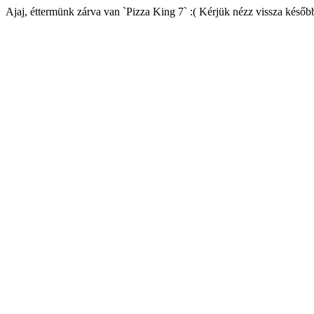
Ajaj, éttermünk zárva van `Pizza King 7` :( Kérjük nézz vissza későb