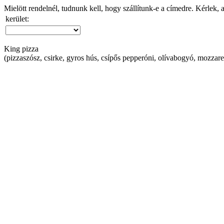
Mielött rendelnél, tudnunk kell, hogy szállítunk-e a címedre. Kérlek, 
kerület:
King pizza
(pizzaszósz, csirke, gyros hús, csípős pepperóni, olívabogyó, mozzarel