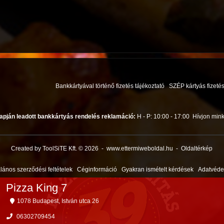
Bankkártyával történő fizetés tájékoztató
SZÉP kártyás fizetés
apján leadott bankkártyás rendelés reklamáció:
H - P: 10:00 - 17:00
Hívjon mink
Created by ToolSiTE Kft. © 2026
-
www.ettermiweboldal.hu
-
Oldaltérkép
alános szerződési feltételek
Céginformáció
Gyakran ismételt kérdések
Adatvéd
Pizza King 7
1078 Budapest, István utca 26
06302709454