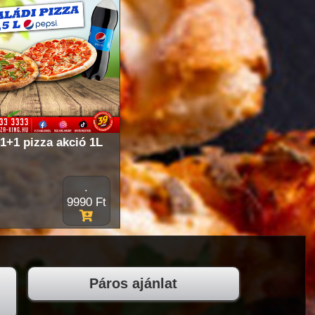
1+1 pizza akció 1L
.
9990 Ft
Páros ajánlat