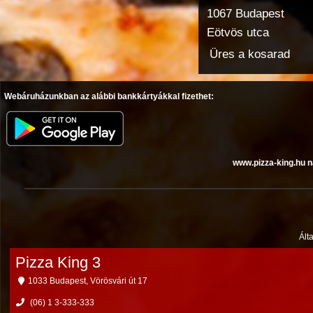
1067 Budapest
Eötvös utca
Üres a kosarad
Webáruházunkban az alábbi bankkártyákkal fizethet:
www.pizza-king.hu n
Ált
Pizza King 3
1033 Budapest, Vörösvári út 17
(06) 1 3-333-333