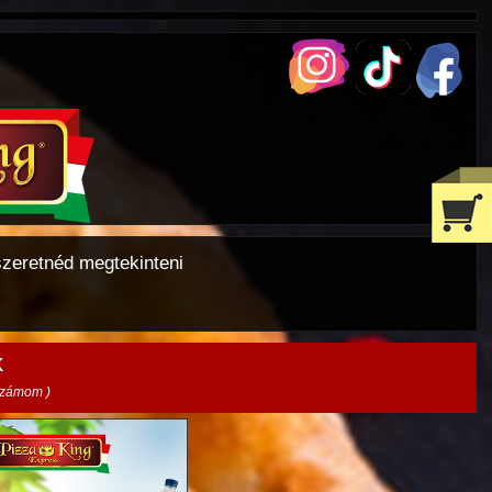
szeretnéd megtekinteni
k
 számom )