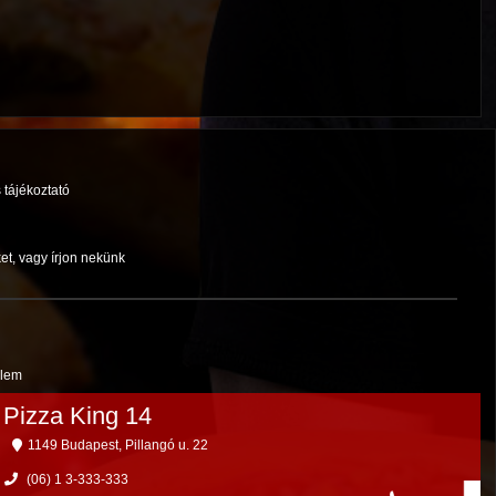
 tájékoztató
et, vagy írjon nekünk
elem
Pizza King 14
1149 Budapest, Pillangó u. 22
(06) 1 3-333-333