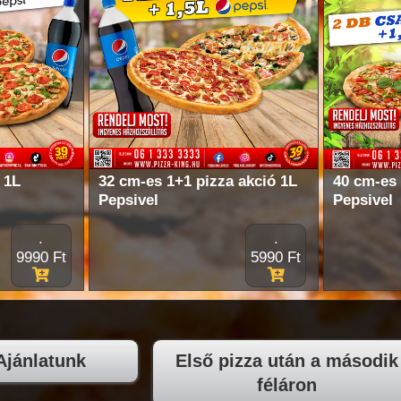
 1L
32 cm-es 1+1 pizza akció 1L
40 cm-es 
Pepsivel
Pepsivel
.
.
9990 Ft
5990 Ft
Ajánlatunk
Első pizza után a második
féláron