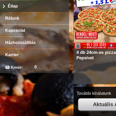
Étlap
Rólunk
Kapcsolat
Házhozszállítás
4 db 24cm-es pizza
Karrier
Pepsivel
0
Kosár:
További kínálatunk
Aktuális 