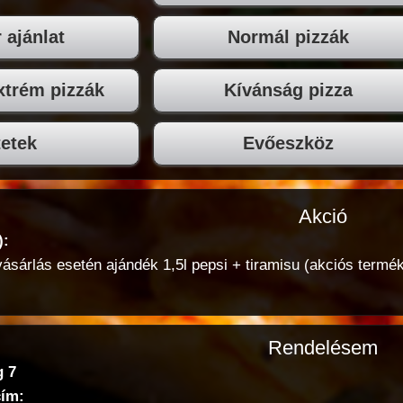
 ajánlat
Normál pizzák
trém pizzák
Kívánság pizza
etek
Evőeszköz
Akció
):
 vásárlás esetén ajándék 1,5l pepsi + tiramisu (akciós ter
Rendelésem
g 7
cím: