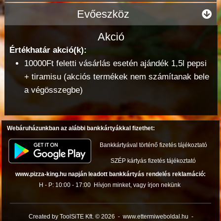
Evőeszköz
Akció
Értékhatár akció(k):
10000Ft feletti vásárlás esetén ajándék 1,5l pepsi
+ tiramisu (akciós termékek nem számítanak bele
a végösszegbe)
Webáruházunkban az alábbi bankkártyákkal fizethet:
Bankkártyával történő fizetés tájékoztató
SZÉP kártyás fizetés tájékoztató
www.pizza-king.hu napján leadott bankkártyás rendelés reklamáció:
H - P: 10:00 - 17:00
Hívjon minket, vagy írjon nekünk
Created by ToolSiTE Kft. © 2026
-
www.ettermiweboldal.hu
-