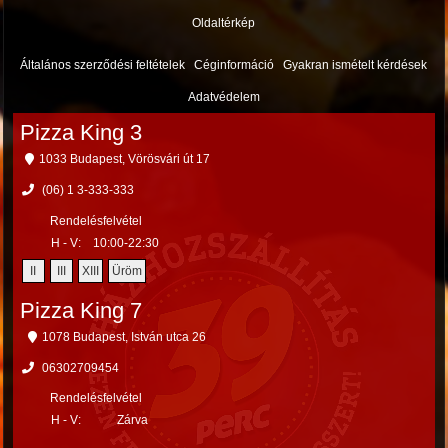
Oldaltérkép
Általános szerződési feltételek
Céginformáció
Gyakran ismételt kérdések
Adatvédelem
Pizza King 3
1033 Budapest, Vörösvári út 17
(06) 1 3-333-333
Rendelésfelvétel
H - V:
10:00-22:30
II
III
XIII
Üröm
Pizza King 7
1078 Budapest, István utca 26
06302709454
Rendelésfelvétel
H - V:
Zárva