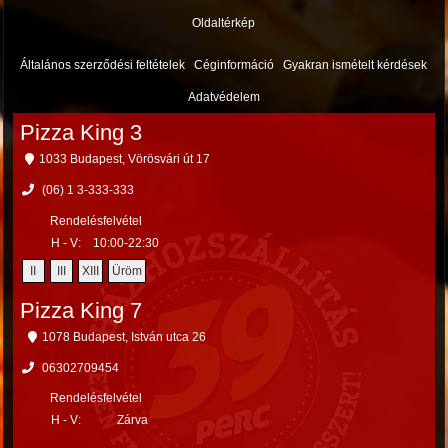
Oldaltérkép
Általános szerződési feltételek
Céginformáció
Gyakran ismételt kérdések
Adatvédelem
Pizza King 3
1033 Budapest, Vörösvári út 17
(06) 1 3-333-333
Rendelésfelvétel
H - V:
10:00-22:30
II
III
XIII
Üröm
Pizza King 7
1078 Budapest, István utca 26
06302709454
Rendelésfelvétel
H - V:
Zárva