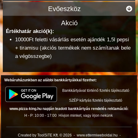
Evőeszköz
Akció
Értékhatár akció(k):
10000Ft feletti vásárlás esetén ajándék 1,5l pepsi
+ tiramisu (akciós termékek nem számítanak bele
a végösszegbe)
Webáruházunkban az alábbi bankkártyákkal fizethet:
Bankkártyával történő fizetés tájékoztató
SZÉP kártyás fizetés tájékoztató
www.pizza-king.hu napján leadott bankkártyás rendelés reklamáció:
H - P: 10:00 - 17:00
Hívjon minket, vagy írjon nekünk
Created by ToolSiTE Kft. © 2026
-
www.ettermiweboldal.hu
-