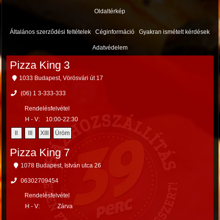
Oldaltérkép
Általános szerződési feltételek
Céginformáció
Gyakran ismételt kérdések
Adatvédelem
Pizza King 3
1033 Budapest, Vörösvári út 17
(06) 1 3-333-333
Rendelésfelvétel
H - V:
10:00-22:30
II
III
XIII
Üröm
Pizza King 7
1078 Budapest, István utca 26
06302709454
Rendelésfelvétel
H - V:
Zárva