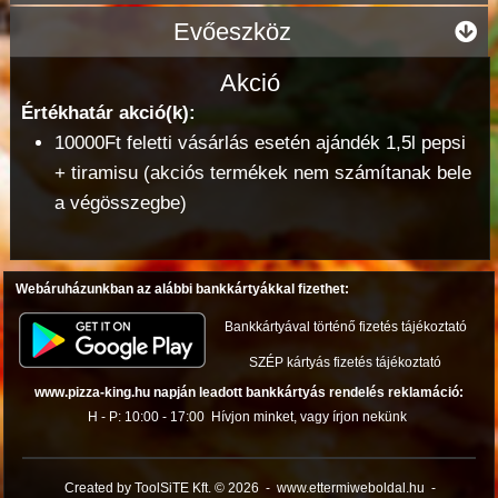
Evőeszköz
Akció
Értékhatár akció(k):
10000Ft feletti vásárlás esetén ajándék 1,5l pepsi
+ tiramisu (akciós termékek nem számítanak bele
a végösszegbe)
Webáruházunkban az alábbi bankkártyákkal fizethet:
Bankkártyával történő fizetés tájékoztató
SZÉP kártyás fizetés tájékoztató
www.pizza-king.hu napján leadott bankkártyás rendelés reklamáció:
H - P: 10:00 - 17:00
Hívjon minket, vagy írjon nekünk
Created by ToolSiTE Kft. © 2026
-
www.ettermiweboldal.hu
-