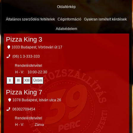
Oldaltérkép
Általános szerződési feltételek
Céginformáció
Gyakran ismételt kérdések
Adatvédelem
Pizza King 3
1033 Budapest, Vörösvári út 17
(06) 1 3-333-333
Rendelésfelvétel
H - V:
10:00-22:30
II
III
XIII
Üröm
Pizza King 7
1078 Budapest, István utca 26
06302709454
Rendelésfelvétel
H - V:
Zárva