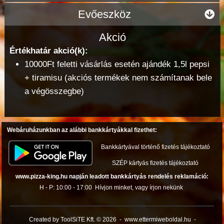
Evőeszköz
Akció
Értékhatár akció(k):
10000Ft feletti vásárlás esetén ajándék 1,5l pepsi
+ tiramisu (akciós termékek nem számítanak bele
a végösszegbe)
Webáruházunkban az alábbi bankkártyákkal fizethet:
Bankkártyával történő fizetés tájékoztató
SZÉP kártyás fizetés tájékoztató
www.pizza-king.hu napján leadott bankkártyás rendelés reklamáció:
H - P: 10:00 - 17:00
Hívjon minket, vagy írjon nekünk
Created by ToolSiTE Kft. © 2026
-
www.ettermiweboldal.hu
-