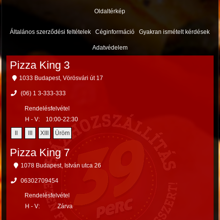
Oldaltérkép
Általános szerződési feltételek
Céginformáció
Gyakran ismételt kérdések
Adatvédelem
Pizza King 3
1033 Budapest, Vörösvári út 17
(06) 1 3-333-333
Rendelésfelvétel
H - V:
10:00-22:30
II
III
XIII
Üröm
Pizza King 7
1078 Budapest, István utca 26
06302709454
Rendelésfelvétel
H - V:
Zárva