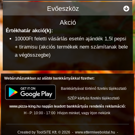
Evőeszköz
Akció
Értékhatár akció(k):
10000Ft feletti vásárlás esetén ajándék 1,5l pepsi
+ tiramisu (akciós termékek nem számítanak bele
a végösszegbe)
Webáruházunkban az alábbi bankkártyákkal fizethet:
Bankkártyával történő fizetés tájékoztató
SZÉP kártyás fizetés tájékoztató
www.pizza-king.hu napján leadott bankkártyás rendelés reklamáció:
H - P: 10:00 - 17:00
Hívjon minket, vagy írjon nekünk
Created by ToolSiTE Kft. © 2026
-
www.ettermiweboldal.hu
-