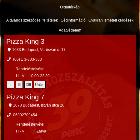
Oldaltérkép
Általános szerződési feltételek
Céginformáció
Gyakran ismételt kérdések
Adatvédelem
Pizza King 3
1033 Budapest, Vörösvári út 17
(06) 1 3-333-333
Rendelésfelvétel
H - V:
10:00-22:30
II
III
XIII
Üröm
Pizza King 7
1078 Budapest, István utca 26
06302709454
Rendelésfelvétel
H - V:
Zárva