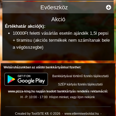
Evőeszköz
Akció
Értékhatár akció(k):
10000Ft feletti vásárlás esetén ajándék 1,5l pepsi
+ tiramisu (akciós termékek nem számítanak bele
a végösszegbe)
Webáruházunkban az alábbi bankkártyákkal fizethet:
Bankkártyával történő fizetés tájékoztató
SZÉP kártyás fizetés tájékoztató
www.pizza-king.hu napján leadott bankkártyás rendelés reklamáció:
H - P: 10:00 - 17:00
Hívjon minket, vagy írjon nekünk
Created by ToolSiTE Kft. © 2026
-
www.ettermiweboldal.hu
-