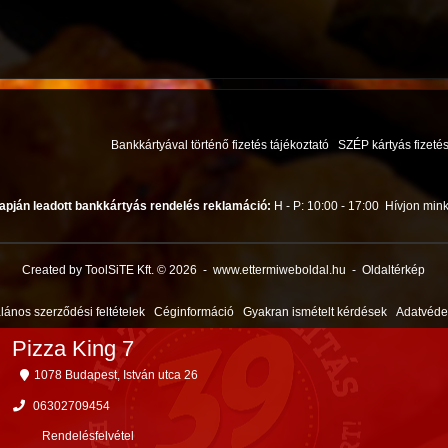
Bankkártyával történő fizetés tájékoztató
SZÉP kártyás fizetés
apján leadott bankkártyás rendelés reklamáció:
H - P: 10:00 - 17:00
Hívjon mink
Created by ToolSiTE Kft. © 2026
-
www.ettermiweboldal.hu
-
Oldaltérkép
alános szerződési feltételek
Céginformáció
Gyakran ismételt kérdések
Adatvéd
Pizza King 7
1078 Budapest, István utca 26
06302709454
Rendelésfelvétel