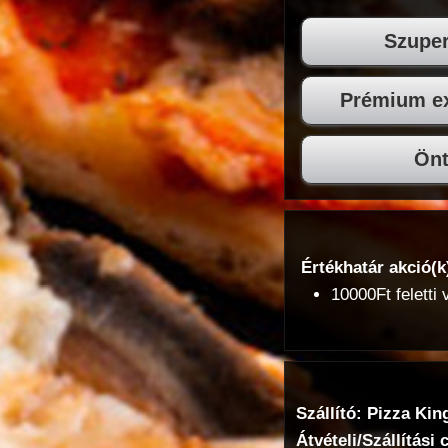
Szuper
Prémium ex
Önt
Értékhatár akció(k
10000Ft feletti
Szállító: Pizza Kin
Átvételi/Szállítási 