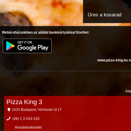
Üres a kosarad
Webáruházunkban az alábbi bankkártyákkal fizethet:
www.pizza-king.hu n
Ált
Pizza King 3
1033 Budapest, Vörösvári út 17
(06) 1 3-333-333
Rendelésfelvétel