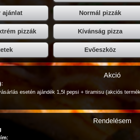
 ajánlat
Normál pizzák
trém pizzák
Kívánság pizza
etek
Evőeszköz
Akció
):
 vásárlás esetén ajándék 1,5l pepsi + tiramisu (akciós ter
Rendelésem
g
cím: