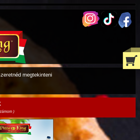
szeretnéd megtekinteni
k
 számom )