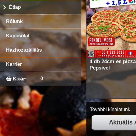
Étlap
Rólunk
Kapcsolat
Házhozszállítás
4 db 24cm-es pizza
Karrier
Pepsivel
0
Kosár:
További kínálatunk
Aktuális 