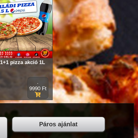
1+1 pizza akció 1L
.
9990 Ft
Páros ajánlat