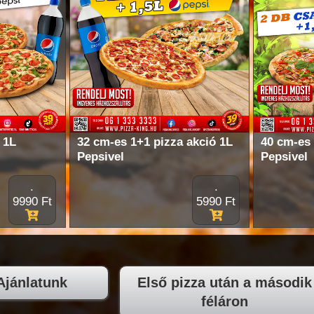
 1L
32 cm-es 1+1 pizza akció 1L
40 cm-es 
Pepsivel
Pepsivel
.
.
9990 Ft
5990 Ft
Ajánlatunk
Első pizza után a második
féláron