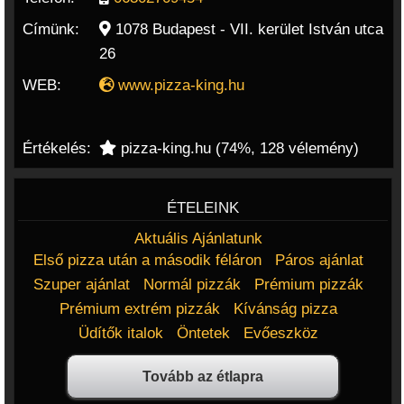
Címünk:
1078
Budapest - VII. kerület
István utca
26
WEB:
www.pizza-king.hu
Értékelés:
pizza-king.hu
(
74
%,
128
vélemény)
ÉTELEINK
Aktuális Ajánlatunk
Első pizza után a második féláron
Páros ajánlat
Szuper ajánlat
Normál pizzák
Prémium pizzák
Prémium extrém pizzák
Kívánság pizza
Üdítők italok
Öntetek
Evőeszköz
Tovább az étlapra