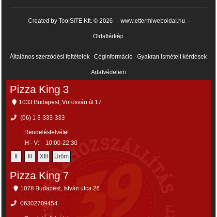
Created by ToolSiTE Kft. © 2026
-
www.ettermiweboldal.hu
-
Oldaltérkép
Általános szerződési feltételek
Céginformáció
Gyakran ismételt kérdések
Adatvédelem
Pizza King 3
1033 Budapest, Vörösvári út 17
(06) 1 3-333-333
Rendelésfelvétel
H - V:
10:00-22:30
II
III
XIII
Üröm
Pizza King 7
1078 Budapest, István utca 26
06302709454