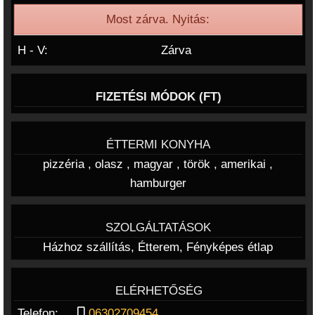
Most zárva. Nyitás:
H - V:
Zárva
FIZETÉSI MÓDOK (
FT
)
ÉTTERMI KONYHA
pizzéria , olasz , magyar , török , amerikai ,
hamburger
SZOLGÁLTATÁSOK
Házhoz szállítás, Étterem, Fényképes étlap
ELÉRHETŐSÉG
Telefon:
06302709454