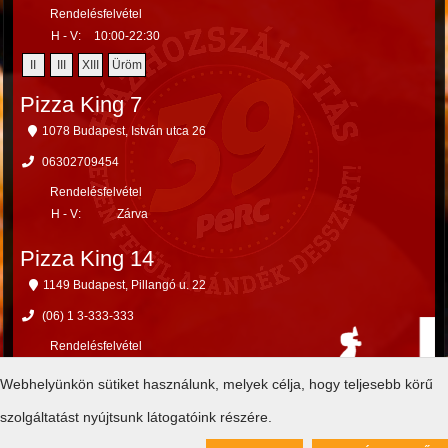
Rendelésfelvétel
H - V:
10:00-22:30
II
III
XIII
Üröm
Pizza King 7
1078 Budapest, István utca 26
06302709454
Rendelésfelvétel
H - V:
Zárva
Pizza King 14
1149 Budapest, Pillangó u. 22
(06) 1 3-333-333
Rendelésfelvétel
H - V:
Zárva
Webhelyünkön sütiket használunk, melyek célja, hogy teljesebb körű
X
XIV
XV
szolgáltatást nyújtsunk látogatóink részére.
PANASZKEZELÉS: 06 80 999 999, amennyiben nem éred el hívd a