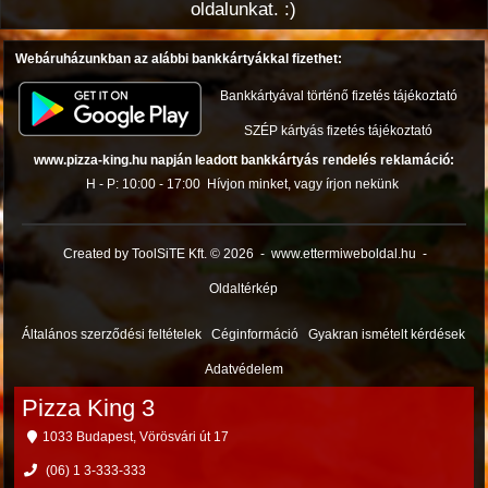
oldalunkat. :)
Webáruházunkban az alábbi bankkártyákkal fizethet:
Bankkártyával történő fizetés tájékoztató
SZÉP kártyás fizetés tájékoztató
www.pizza-king.hu napján leadott bankkártyás rendelés reklamáció:
H - P: 10:00 - 17:00
Hívjon minket, vagy írjon nekünk
Created by ToolSiTE Kft. © 2026
-
www.ettermiweboldal.hu
-
Oldaltérkép
Általános szerződési feltételek
Céginformáció
Gyakran ismételt kérdések
Adatvédelem
Pizza King 3
1033 Budapest, Vörösvári út 17
(06) 1 3-333-333