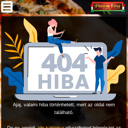
Ajaj, valami hiba történhetett, mert az oldal nem
található.
De ne aggódj,
ide kattintva
elkezdheted böngészni az