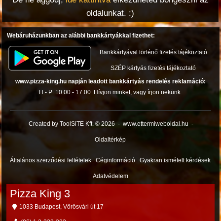
oldalunkat. :)
Webáruházunkban az alábbi bankkártyákkal fizethet:
Bankkártyával történő fizetés tájékoztató
SZÉP kártyás fizetés tájékoztató
www.pizza-king.hu napján leadott bankkártyás rendelés reklamáció:
H - P: 10:00 - 17:00
Hívjon minket, vagy írjon nekünk
Created by ToolSiTE Kft. © 2026
-
www.ettermiweboldal.hu
-
Oldaltérkép
Általános szerződési feltételek
Céginformáció
Gyakran ismételt kérdések
Adatvédelem
Pizza King 3
1033 Budapest, Vörösvári út 17