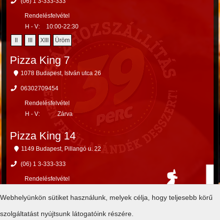
(06) 1 3-333-333
Rendelésfelvétel
H - V:
10:00-22:30
II
III
XIII
Üröm
Pizza King 7
1078 Budapest, István utca 26
06302709454
Rendelésfelvétel
H - V:
Zárva
Pizza King 14
1149 Budapest, Pillangó u. 22
(06) 1 3-333-333
Rendelésfelvétel
H - V:
Zárva
Webhelyünkön sütiket használunk, melyek célja, hogy teljesebb körű
X
XIV
XV
szolgáltatást nyújtsunk látogatóink részére.