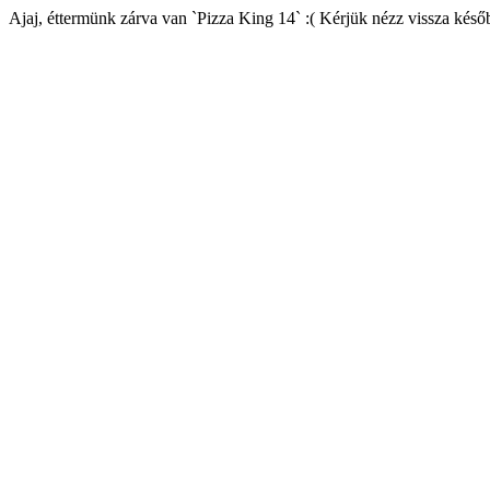
Ajaj, éttermünk zárva van `Pizza King 14` :( Kérjük nézz vissza késő