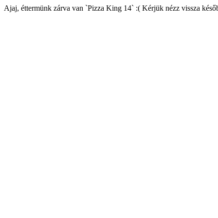
Ajaj, éttermünk zárva van `Pizza King 14` :( Kérjük nézz vissza késő