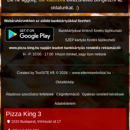
oldalunkat. :)
Webáruházunkban az alábbi bankkártyákkal fizethet:
Bankkártyával történő fizetés tájékoztató
SZÉP kártyás fizetés tájékoztató
www.pizza-king.hu napján leadott bankkártyás rendelés reklamáció:
H - P: 10:00 - 17:00
Hívjon minket, vagy írjon nekünk
Created by ToolSiTE Kft. © 2026
-
www.ettermiweboldal.hu
-
Oldaltérkép
Általános szerződési feltételek
Céginformáció
Gyakran ismételt kérdések
Adatvédelem
Pizza King 3
1033 Budapest, Vörösvári út 17