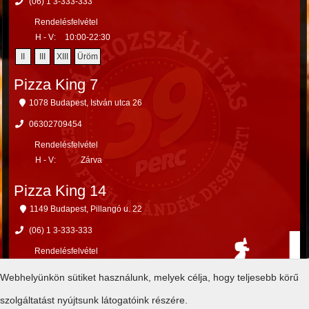
(06) 1 3-333-333
Rendelésfelvétel
H - V:
10:00-22:30
II
III
XIII
Üröm
Pizza King 7
1078 Budapest, István utca 26
06302709454
Rendelésfelvétel
H - V:
Zárva
Pizza King 14
1149 Budapest, Pillangó u. 22
(06) 1 3-333-333
Rendelésfelvétel
H - V:
Zárva
Webhelyünkön sütiket használunk, melyek célja, hogy teljesebb körű
X
XIV
XV
szolgáltatást nyújtsunk látogatóink részére.