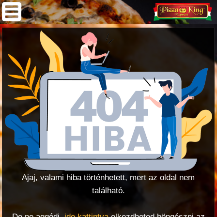
Ajaj, valami hiba történhetett, mert az oldal nem
található.
De ne aggódj,
ide kattintva
elkezdheted böngészni az