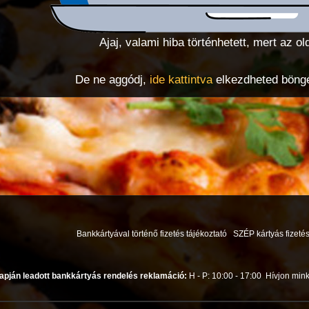
Ajaj, valami hiba történhetett, mert az ol
De ne aggódj,
ide kattintva
elkezdheted böngés
Bankkártyával történő fizetés tájékoztató
SZÉP kártyás fizetés
apján leadott bankkártyás rendelés reklamáció:
H - P: 10:00 - 17:00
Hívjon mink