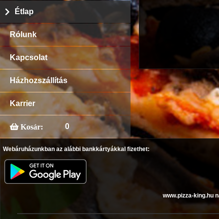
Étlap
Rólunk
Kapcsolat
Házhozszállítás
Karrier
0
Kosár:
Webáruházunkban az alábbi bankkártyákkal fizethet:
www.pizza-king.hu n