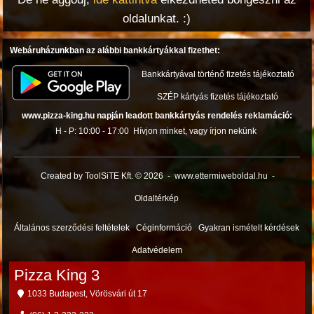
oldalunkat. :)
Webáruházunkban az alábbi bankkártyákkal fizethet:
Bankkártyával történő fizetés tájékoztató
SZÉP kártyás fizetés tájékoztató
www.pizza-king.hu napján leadott bankkártyás rendelés reklamáció:
H - P: 10:00 - 17:00
Hívjon minket, vagy írjon nekünk
Created by ToolSiTE Kft. © 2026
-
www.ettermiweboldal.hu
-
Oldaltérkép
Általános szerződési feltételek
Céginformáció
Gyakran ismételt kérdések
Adatvédelem
Pizza King 3
1033 Budapest, Vörösvári út 17