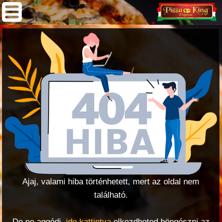
Ajaj, valami hiba történhetett, mert az oldal nem
található.
De ne aggódj,
ide kattintva
elkezdheted böngészni az