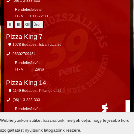
(06) 1 3-333-333
Rendelésfelvétel
H - V:
10:00-22:30
II
III
XIII
Üröm
Pizza King 7
1078 Budapest, István utca 26
06302709454
Rendelésfelvétel
H - V:
Zárva
Pizza King 14
1149 Budapest, Pillangó u. 22
(06) 1 3-333-333
Rendelésfelvétel
H - V:
Zárva
Webhelyünkön sütiket használunk, melyek célja, hogy teljesebb körű
X
XIV
XV
szolgáltatást nyújtsunk látogatóink részére.