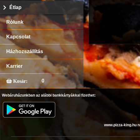
Étlap
Rólunk
Kapcsolat
Házhozszállítás
Karrier
0
Kosár:
Webáruházunkban az alábbi bankkártyákkal fizethet:
www.pizza-king.hu n