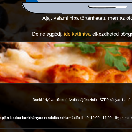
Ajaj, valami hiba történhetett, mert az ol
De ne aggódj,
ide kattintva
elkezdheted böngés
Bankkártyával történő fizetés tájékoztató
SZÉP kártyás fizetés
apján leadott bankkártyás rendelés reklamáció:
H - P: 10:00 - 17:00
Hívjon mink