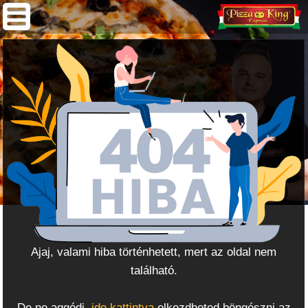
Ajaj, valami hiba történhetett, mert az oldal nem
található.
De ne aggódj,
ide kattintva
elkezdheted böngészni az