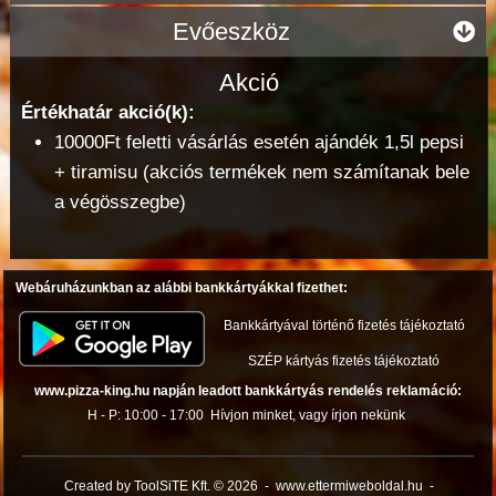
Evőeszköz
Akció
Értékhatár akció(k):
10000Ft feletti vásárlás esetén ajándék 1,5l pepsi
+ tiramisu (akciós termékek nem számítanak bele
a végösszegbe)
Webáruházunkban az alábbi bankkártyákkal fizethet:
Bankkártyával történő fizetés tájékoztató
SZÉP kártyás fizetés tájékoztató
www.pizza-king.hu napján leadott bankkártyás rendelés reklamáció:
H - P: 10:00 - 17:00
Hívjon minket, vagy írjon nekünk
Created by ToolSiTE Kft. © 2026
-
www.ettermiweboldal.hu
-