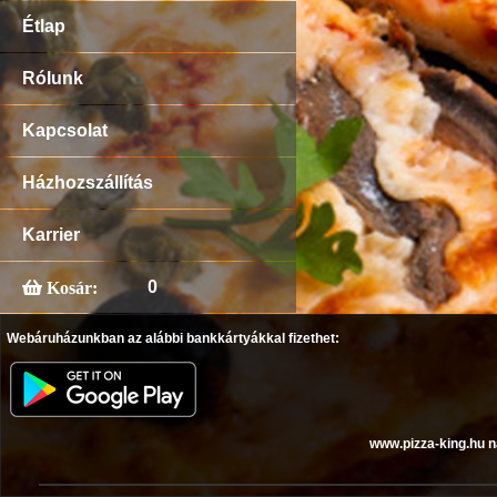
Étlap
Rólunk
Kapcsolat
Házhozszállítás
Karrier
0
Kosár:
Webáruházunkban az alábbi bankkártyákkal fizethet:
www.pizza-king.hu n