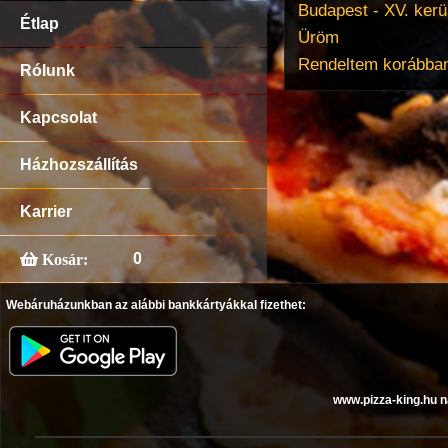
Budapest - XV. kerü
Étlap
Üröm
Rendeltem korábban
Rólunk
Kapcsolat
Házhozszállítás
Karrier
0
Kosár:
Webáruházunkban az alábbi bankkártyákkal fizethet:
www.pizza-king.hu n