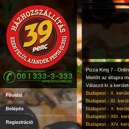
Pizza King 7 - Onli
Mielőtt az étlapra 
Válaszd ki a kerület
Budapest - II. kerüle
Főoldal
Budapest - III. kerül
Budapest - X. kerül
Belépés
Budapest - XIII. ker
Regisztráció
Budapest - XIV. kerü