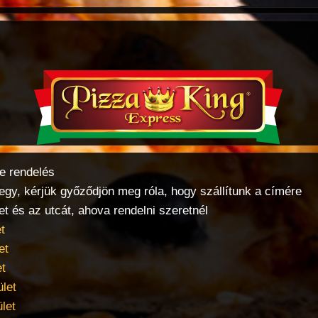
ne rendelés
megy, kérjük győződjön meg róla, hogy szállítunk a címére
et és az utcát, ahova rendelni szeretnél
t
et
et
ület
let