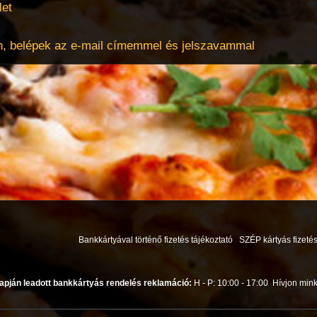
let
, belépek az e-mail címemmel és jelszavammal
Bankkártyával történő fizetés tájékoztató
SZÉP kártyás fizetés
apján leadott bankkártyás rendelés reklamáció:
H - P: 10:00 - 17:00
Hívjon mink