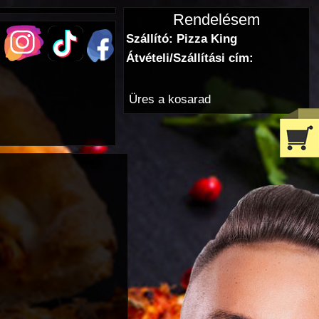
Rendelésem
Szállító: Pizza King
Átvételi/Szállítási cím:
Üres a kosarad