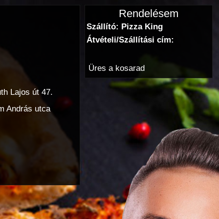
Rendelésem
Szállító: Pizza King
Átvételi/Szállítási cím:
Üres a kosarad
h Lajos út 47.
m András utca