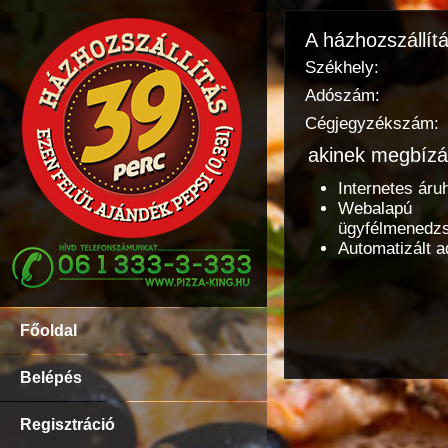
A házhozszállít
Székhely:
Adószám:
Cégjegyzékszám:
akinek megbízá
Internetes áru
Webalapú
ügyfélmenedz
Automatizált a
Főoldal
Belépés
Regisztráció