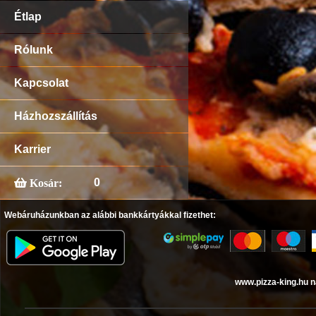
Étlap
Rólunk
Kapcsolat
Házhozszállítás
Karrier
0
Kosár:
Webáruházunkban az alábbi bankkártyákkal fizethet:
www.pizza-king.hu n