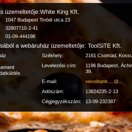
ás üzemeltetője:White King Kft.
1047 Budapest Tinódi utca 23
32807710-2-41
01-09-444198
sából a webáruház üzemeltetője: ToolSiTE Kft.
ház
Székhely:
2161 Csomád, Kossut
Levelezési cím:
1196 Budapest, Áchi
sement
39.
datküldés
E-mail:
vevoibank....@...
Adószám:
13824235-2-13
Cégjegyzékszám:
13-09-232387