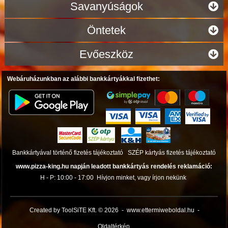
Savanyúságok
Öntetek
Evőeszköz
Webáruházunkban az alábbi bankkártyákkal fizethet:
Bankkártyával történő fizetés tájékoztató
SZÉP kártyás fizetés tájékoztató
www.pizza-king.hu napján leadott bankkártyás rendelés reklamáció:
H - P: 10:00 - 17:00
Hívjon minket, vagy írjon nekünk
Created by ToolSiTE Kft. © 2026
-
www.ettermiweboldal.hu
-
Oldaltérkép