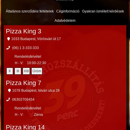
Általános szerződési feltételek
Céginformáció
Gyakran ismételt kérdések
Adatvédelem
Pizza King 3
1033 Budapest, Vörösvári út 17
(06) 1 3-333-333
Rendelésfelvétel
H - V:
10:00-22:30
II
III
XIII
Üröm
Pizza King 7
1078 Budapest, István utca 26
06302709454
Rendelésfelvétel
H - V:
Zárva
Pizza King 14