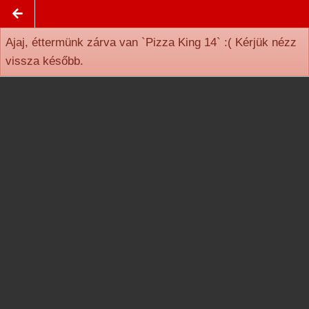
Ajaj, éttermünk zárva van `Pizza King 14` :( Kérjük nézz
vissza később.