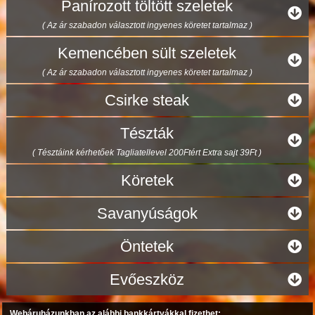
Panírozott töltött szeletek
( Az ár szabadon választott ingyenes köretet tartalmaz )
Kemencében sült szeletek
( Az ár szabadon választott ingyenes köretet tartalmaz )
Csirke steak
Tészták
( Tésztáink kérhetőek Tagliatellevel 200Ftért Extra sajt 39Ft )
Köretek
Savanyúságok
Öntetek
Evőeszköz
Webáruházunkban az alábbi bankkártyákkal fizethet: