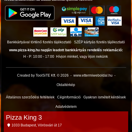
Bankkártyával történő fizetés tájékoztató
SZÉP kártyás fizetés tájékoztató
www.pizza-king.hu napján leadott bankkártyás rendelés reklamáció:
H - P: 10:00 - 17:00
Hívjon minket, vagy írjon nekünk
Created by ToolSiTE Kft. © 2026
-
www.ettermiweboldal.hu
-
Oldaltérkép
Általános szerződési feltételek
Céginformáció
Gyakran ismételt kérdések
Adatvédelem
Pizza King 3
1033 Budapest, Vörösvári út 17