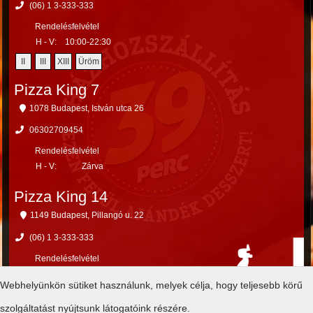
(06) 1 3-333-333
Rendelésfelvétel
H - V:
10:00-22:30
II
III
XIII
Üröm
Pizza King 7
1078 Budapest, István utca 26
06302709454
Rendelésfelvétel
H - V:
Zárva
Pizza King 14
1149 Budapest, Pillangó u. 22
(06) 1 3-333-333
Rendelésfelvétel
H - V:
Zárva
Webhelyünkön sütiket használunk, melyek célja, hogy teljesebb körű
X
XIV
XV
szolgáltatást nyújtsunk látogatóink részére.