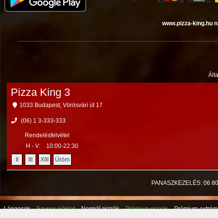
www.pizza-king.hu n
Ált
Pizza King 3
1033 Budapest, Vörösvári út 17
(06) 1 3-333-333
Rendelésfelvétel
H - V:
10:00-22:30
II
III
XIII
Üröm
PANASZKEZELÉS: 06 80 9
Lángosok
Szuper ajánlat
Normál pizzák
Prémium pizzák
Prémium extrém