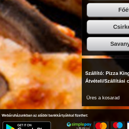
Főé
Csirk
Savan
Szállító: Pizza Kin
Átvételi/Szállítási 
Üres a kosarad
Webáruházunkban az alábbi bankkártyákkal fizethet: