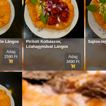
ös Lángos
Pirított Kolbászos,
Sajtos-te
Lilahagymával Lángos
Adag
2590 Ft
Adag
3490 Ft