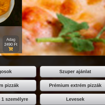
Adag
2490 Ft
gosok
Szuper ajánlat
m pizzák
Prémium extrém pizzák
 1 személyre
Levesek