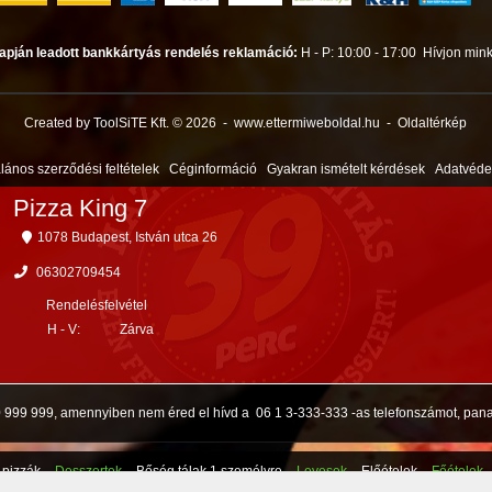
apján leadott bankkártyás rendelés reklamáció:
H - P: 10:00 - 17:00
Hívjon mink
Created by ToolSiTE Kft. © 2026
-
www.ettermiweboldal.hu
-
Oldaltérkép
alános szerződési feltételek
Céginformáció
Gyakran ismételt kérdések
Adatvéd
Pizza King 7
1078 Budapest, István utca 26
06302709454
Rendelésfelvétel
H - V:
Zárva
99 999, amennyiben nem éred el hívd a
06 1 3-333-333
-as telefonszámot, pa
 pizzák
Desszertek
Bőség tálak 1 személyre
Levesek
Előételek
Főételek