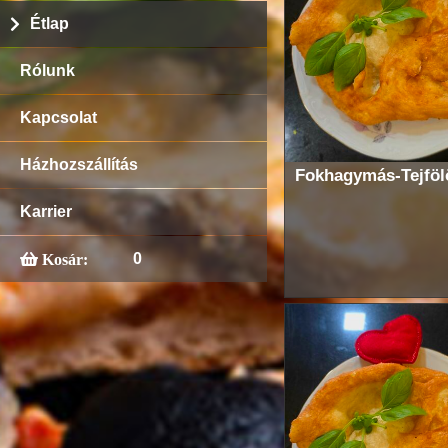
Étlap
Rólunk
Kapcsolat
Házhozszállítás
Fokhagymás-Tejföl
Karrier
0
Kosár: