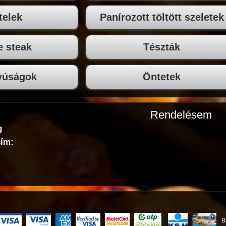
telek
Panírozott töltött szeletek
e steak
Tészták
yúságok
Öntetek
Rendelésem
g
cím:
B