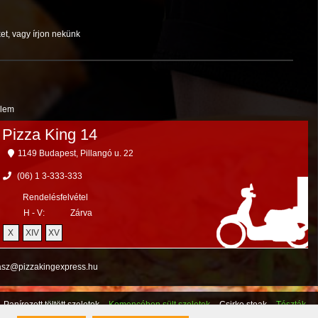
et, vagy írjon nekünk
elem
Pizza King 14
1149 Budapest, Pillangó u. 22
(06) 1 3-333-333
Rendelésfelvétel
H - V:
Zárva
X
XIV
XV
nasz@pizzakingexpress.hu
Panírozott töltött szeletek
Kemencében sült szeletek
Csirke steak
Tészták