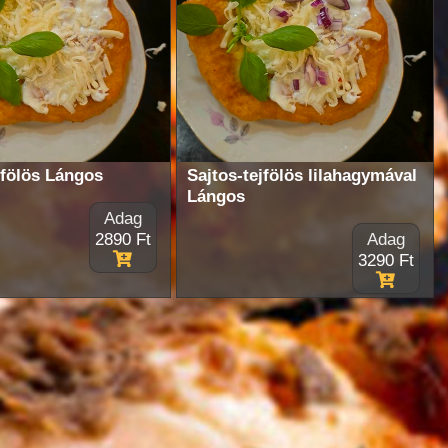
jfölös Lángos
Sajtos-tejfölös lilahagymával
Lángos
Adag
2890 Ft
Adag
3290 Ft