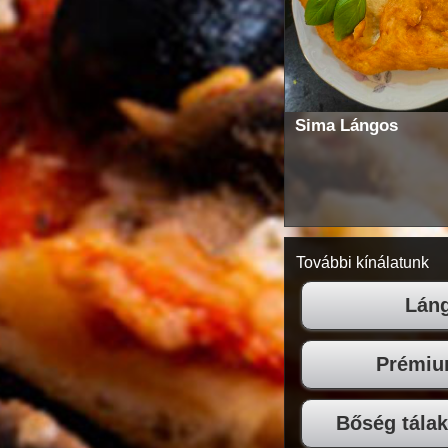
Sima Lángos
További kínálatunk
Lán
Prémiu
Bőség tálak