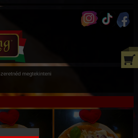
szeretnéd megtekinteni