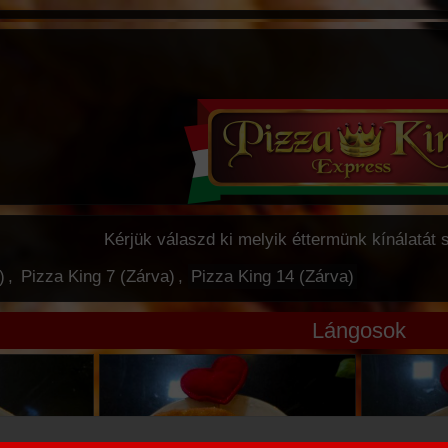
Kérjük válaszd ki melyik éttermünk kínálatát 
)
,
Pizza King 7 (Zárva)
,
Pizza King 14 (Zárva)
Lángosok