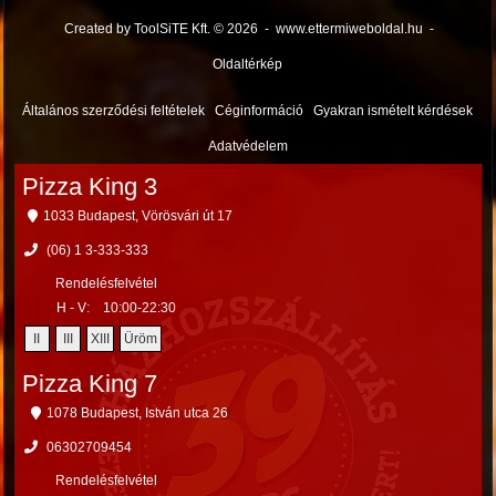
Created by ToolSiTE Kft. © 2026
-
www.ettermiweboldal.hu
-
Oldaltérkép
Általános szerződési feltételek
Céginformáció
Gyakran ismételt kérdések
Adatvédelem
Pizza King 3
1033 Budapest, Vörösvári út 17
(06) 1 3-333-333
Rendelésfelvétel
H - V:
10:00-22:30
II
III
XIII
Üröm
Pizza King 7
1078 Budapest, István utca 26
06302709454
Rendelésfelvétel