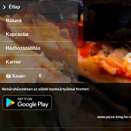
Étlap
Rólunk
Kapcsolat
Házhozszállítás
Karrier
0
Kosár:
Webáruházunkban az alábbi bankkártyákkal fizethet:
www.pizza-king.hu n