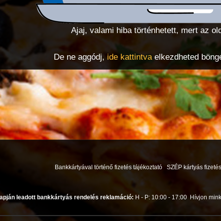
Ajaj, valami hiba történhetett, mert az ol
De ne aggódj,
ide kattintva
elkezdheted böngés
Bankkártyával történő fizetés tájékoztató
SZÉP kártyás fizetés
apján leadott bankkártyás rendelés reklamáció:
H - P: 10:00 - 17:00
Hívjon mink