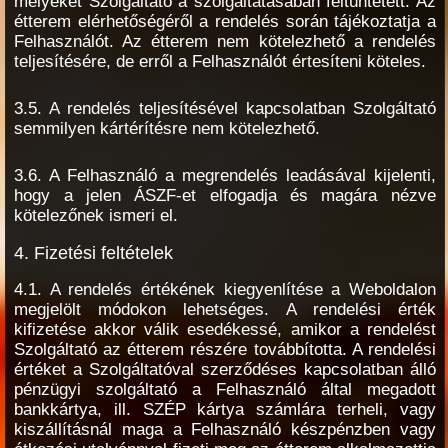
melyeket Szolgáltató a szolgáltatásában feltüntetett. Az
étterem elérhetőségéről a rendelés során tájékoztatja a
Felhasználót. Az étterem nem kötelezhető a rendelés
teljesítésére, de erről a Felhasználót értesíteni köteles.
3.5. A rendelés teljesítésével kapcsolatban Szolgáltató
semmilyen kártérítésre nem kötelezhető.
3.6. A Felhasználó a megrendelés leadásával kijelenti,
hogy a jelen ÁSZF-et elfogadja és magára nézve
kötelezőnek ismeri el.
4. Fizetési feltételek
4.1. A rendelés értékének kiegyenlítése a Weboldalon
megjelölt módokon lehetséges. A rendelési érték
kifizetése akkor válik esedékessé, amikor a rendelést
Szolgáltató az étterem részére továbbította. A rendelési
értéket a Szolgáltatóval szerződéses kapcsolatban álló
pénzügyi szolgáltató a Felhasználó által megadott
bankkártya, ill. SZÉP kártya számlára terheli, vagy
kiszállításnál maga a Felhasználó készpénzben vagy