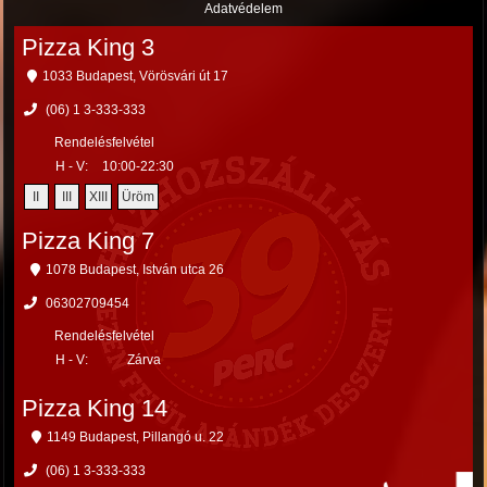
Adatvédelem
Pizza King 3
1033 Budapest, Vörösvári út 17
(06) 1 3-333-333
Rendelésfelvétel
H - V:
10:00-22:30
II
III
XIII
Üröm
Pizza King 7
1078 Budapest, István utca 26
06302709454
Rendelésfelvétel
H - V:
Zárva
Pizza King 14
1149 Budapest, Pillangó u. 22
(06) 1 3-333-333