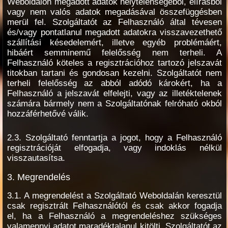
Weboldalon megadott adatok helytelenségéből, elírásból
vagy nem valós adatok megadásával összefüggésben
merül fel. Szolgáltatót az Felhasználó által tévesen
és/vagy pontatlanul megadott adatokra visszavezethető
szállítási késedelemért, illetve egyéb problémáért,
hibáért semminemű felelősség nem terheli. A
Felhasználó köteles a regisztrációhoz tartozó jelszavát
titokban tartani és gondosan kezelni. Szolgáltatót nem
terheli felelősség az abból adódó károkért, ha a
Felhasználó a jelszavát elfelejti, vagy az illetéktelenek
számára bármely nem a Szolgáltatónak felróható okból
hozzáférhetővé válik.
2.3. Szolgáltató fenntartja a jogot, hogy a Felhasználó
regisztrációját elfogadja, vagy indoklás nélkül
visszautasítsa.
3. Megrendelés
3.1. A megrendelést a Szolgáltató Weboldalán keresztül
csak regisztrált Felhasználótól és csak akkor fogadja
el, ha a Felhasználó a megrendeléshez szükséges
valamennyi adatot maradéktalanul kitölti. Szolgáltatót az