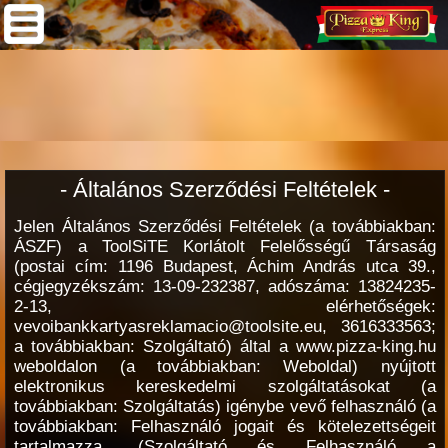
- Általános Szerződési Feltételek -
Jelen Általános Szerződési Feltételek (a továbbiakban:
ÁSZF) a ToolSiTE Korlátolt Felelősségű Társaság
(postai cím: 1196 Budapest, Áchim András utca 39.,
cégjegyzékszám: 13-09-232387, adószáma: 13824235-
2-13, elérhetőségek:
vevoibankkartyasreklamacio@toolsite.eu, 3616333563;
a továbbiakban: Szolgáltató) által a www.pizza-king.hu
weboldalon (a továbbiakban: Weboldal) nyújtott
elektronikus kereskedelmi szolgáltatásokat (a
továbbiakban: Szolgáltatás) igénybe vevő felhasználó (a
továbbiakban: Felhasználó jogait és kötelezettségeit
tartalmazza. (Szolgáltató és Felhasználó a