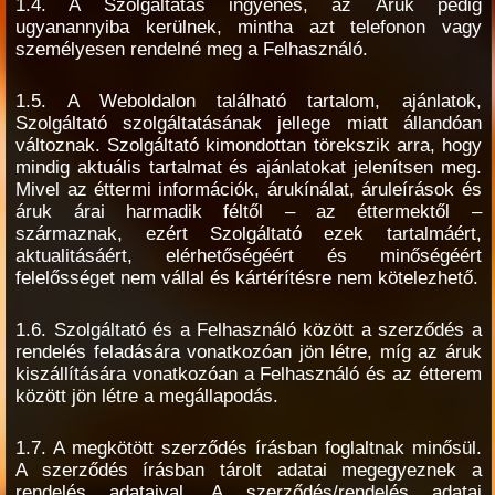
1.4. A Szolgáltatás ingyenes, az Áruk pedig
ugyanannyiba kerülnek, mintha azt telefonon vagy
személyesen rendelné meg a Felhasználó.
1.5. A Weboldalon található tartalom, ajánlatok,
Szolgáltató szolgáltatásának jellege miatt állandóan
változnak. Szolgáltató kimondottan törekszik arra, hogy
mindig aktuális tartalmat és ajánlatokat jelenítsen meg.
Mivel az éttermi információk, árukínálat, áruleírások és
áruk árai harmadik féltől – az éttermektől –
származnak, ezért Szolgáltató ezek tartalmáért,
aktualitásáért, elérhetőségéért és minőségéért
felelősséget nem vállal és kártérítésre nem kötelezhető.
1.6. Szolgáltató és a Felhasználó között a szerződés a
rendelés feladására vonatkozóan jön létre, míg az áruk
kiszállítására vonatkozóan a Felhasználó és az étterem
között jön létre a megállapodás.
1.7. A megkötött szerződés írásban foglaltnak minősül.
A szerződés írásban tárolt adatai megegyeznek a
rendelés adataival. A szerződés/rendelés adatai