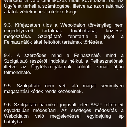
Weboldalra való csatlakozás miatt következett be. Az
Ügyfelet terheli a számítógépe, illetve az azon található
adatok védelmének kötelezettsége.
9.3. Kifejezetten tilos a Weboldalon törvényileg nem
engedélyezett tartalmak továbbítása, közlése,
megosztása. Szolgáltató fenntartja a jogot a
Felhasználók által feltöltött tartalmak törlésére.
9.4. A szerződés mind a Felhasználó, mind a
Szolgáltató részéről indoklás nélkül, a Felhasználónak
illetve az Ügyfélszolgálatnak küldött e-mail útján
felmondható.
9.5. Szolgáltató nem veti alá magát semmilyen
magatartási kódex rendelkezéseinek.
9.6. Szolgáltató bármikor jogosult jelen ÁSZF feltételeit
egyoldalúan módosítani. Az esetleges módosítás a
Weboldalon való megjelenéssel egyidejűleg lép
hatályba.