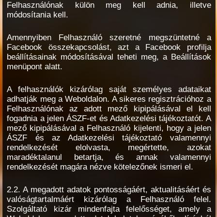
Felhasználónak külön meg kell adnia, illetve
módosítania kell.
Amennyiben Felhasználó szeretné megszüntetné a
Facebook összekapcsolást, azt a Facebook profilja
beállításainak módosításával teheti meg, a Beállítások
menüpont alatt.
A felhasználók kizárólag saját személyes adataikat
adhatják meg a Weboldalon. A sikeres regisztrációhoz a
Felhasználónak az adott mező kipipálásával el kell
fogadnia a jelen ÁSZF-et és Adatkezelési tájékoztatót. A
mező kipipálásával a Felhasználó kijelenti, hogy a jelen
ÁSZF és az Adatkezelési tájékoztató valamennyi
rendelkezését elolvasta, megértette, azokat
maradéktalanul betartja, és annak valamennyi
rendelkezését magára nézve kötelezőnek ismeri el.
2.2. A megadott adatok pontosságáért, aktualitásáért és
valóságtartalmáért kizárólag a Felhasználó felel.
Szolgáltató kizár mindenfajta felelősséget, amely a