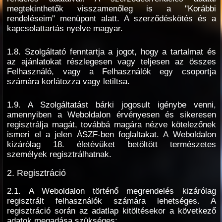
megtekinthetők visszamenőleg is a "Korábbi
rendeléseim" menüpont alatt. A szerződéskötés és a
kapcsolattartás nyelve magyar.
1.8. Szolgáltató fenntartja a jogot, hogy a tartalmat és
az ajánlatokat részlegesen vagy teljesen az összes
Felhasználó, vagy a Felhasználók egy csoportja
számára korlátozza vagy letiltsa.
1.9. A Szolgáltatást bárki jogosult igénybe venni,
amennyiben a Weboldalon érvényesen és sikeresen
regisztrálja magát, továbbá magára nézve kötelezőnek
ismeri el a jelen ÁSZF-ben foglaltakat. A Weboldalon
kizárólag 18. életévüket betöltött természetes
személyek regisztrálhatnak.
2. Regisztráció
2.1. A Weboldalon történő megrendelés kizárólag
regisztrált felhasználók számára lehetséges. A
regisztráció során az adatlap kitöltésekor a következő
adatok megadása szükséges: