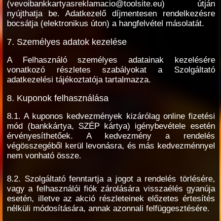
(vevoibankkartyasreklamacio@toolsite.eu) útján
nyújthatja be. Adatkezelő díjmentesen rendelkezésre
bocsátja (elektronikus úton) a hangfelvétel másolatát.
7. Személyes adatok kezelése
A Felhasználó személyes adatainak kezelésére
vonatkozó részletes szabályokat a Szolgáltató
adatkezelési tájékoztatója tartalmazza.
8. Kuponok felhasználása
8.1. A kuponos kedvezmények kizárólag online fizetési
mód (bankkártya, SZÉP kártya) igénybevétele esetén
érvényesíthetőek. A kedvezmény a rendelés
végösszegéből kerül levonásra, és más kedvezménnyel
nem vonható össze.
8.2. Szolgáltató fenntartja a jogot a rendelés törlésére,
vagy a felhasználói fiók zárolására visszaélés gyanúja
esetén, illetve az akció részleteinek előzetes értesítés
nélküli módosítására, annak azonnali felfüggesztésére.