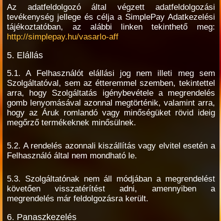
Az adatfeldolgozó által végzett adatfeldolgozási
tevékenység jellege és célja a SimplePay Adatkezelési
tájékoztatóban, az alábbi linken tekinthető meg:
http://simplepay.hu/vasarlo-aff
5. Elállás
5.1. A Felhasználót elállási jog nem illeti meg sem
Szolgáltatóval, sem az étteremmel szemben, tekintettel
arra, hogy Szolgáltatás igénybevétele a megrendelés
gomb lenyomásával azonnal megtörténik, valamint arra,
hogy az Áruk romlandó vagy minőségüket rövid ideig
megőrző termékeknek minősülnek.
5.2. A rendelés azonnali kiszállítás vagy elvitel esetén a
Felhasználó által nem mondható le.
5.3. Szolgáltatónak nem áll módjában a megrendelést
követően visszatérítést adni, amennyiben a
megrendelés már feldolgozásra került.
6. Panaszkezelés