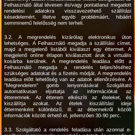
Felhasználó által tévesen és/vagy pontatlanul megadott
rendelési adatokra visszavezethető szállítási
késedelemért, illetve egyéb problémáért, hibáért
semminemű felelősség nem terheli.
3.2. A megrendelés kizárólag elektronikus úton
lehetséges. A Felhasználó megadja a szállítási címet,
majd a megjelenő listából kiválaszt egy éttermet. A
megjelenő online étlapon kiválasztott áruk a virtuális
kosárba kerülnek. A megrendelés leadása előtt a
Felhasználó megadja a rendelés teljesítéséhez
szükséges adatokat és a fizetés módját. A megrendelés
leadása előtt lehetőség van az adatok ellenőrzésére. A
"Megrendelem" gomb lenyomásával Szolgáltató
automatikusan eljuttatja az információkat az
étteremnek. Az étterem elkészíti az ételeket, és
kiszállítja azokat. Az ételek kiszállítási ideje
éttermenként különböző, ill. az éttermekről közölt
információk között érhető el, jellemzően 30-90 perc.
3.3. Szolgáltató a rendelés feladása után azonnal e-