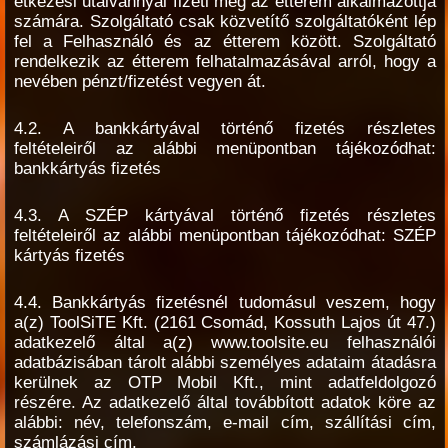
étkezési utalvánnyal fizeti meg az étterem alkalmazottja
számára. Szolgáltató csak közvetítő szolgáltatóként lép
fel a Felhasználó és az étterem között. Szolgáltató
rendelkezik az étterem felhatalmazásával arról, hogy a
nevében pénzt/fizetést vegyen át.
4.2. A bankkártyával történő fizetés részletes
feltételeiről az alábbi menüpontban tájékozódhat:
bankkártyás fizetés
4.3. A SZÉP kártyával történő fizetés részletes
feltételeiről az alábbi menüpontban tájékozódhat: SZÉP
kártyás fizetés
4.4. Bankkártyás fizetésnél tudomásul veszem, hogy
a(z) ToolSiTE Kft. (2161 Csomád, Kossuth Lajos út 47.)
adatkezelő által a(z) www.toolsite.eu felhasználói
adatbázisában tárolt alábbi személyes adataim átadásra
kerülnek az OTP Mobil Kft., mint adatfeldolgozó
részére. Az adatkezelő által továbbított adatok köre az
alábbi: név, telefonszám, e-mail cím, szállítási cím,
számlázási cím.