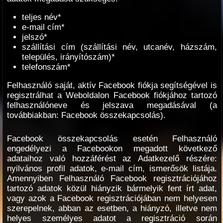
teljes név*
e-mail cím*
jelszó*
szállítási cím (szállítási név, utcanév, házszám,
település, irányítószám)*
telefonszám*
Felhasználó saját, aktív Facebook fiókja segítségével is
regisztrálhat a Weboldalon Facebook fiókjához tartozó
felhasználóneve és jelszava megadásával (a
továbbiakban: Facebook összekapcsolás).
Facebook összekapcsolás esetén Felhasználó
engedélyezi a Facebookon megadott következő
adataihoz való hozzáférést az Adatkezelő részére:
nyilvános profil adatok, e-mail cím, ismerősök listája.
Amennyiben Felhasználó Facebook regisztrációjához
tartozó adatok közül hiányzik bármelyik fent írt adat,
vagy azok a Facebook regisztrációjában nem helyesen
szerepelnek, abban az esetben, a hiányzó, illetve nem
helyes személyes adatot a regisztráció során