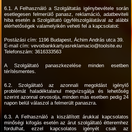
6.1. A Felhasználó a Szolgáltatás igénybevétele során
esetlegesen felmerülő panasz, reklamáció, adatbeviteli
hiba esetén a Szolgáltató ügyfélszolgálatával az alábbi
elérhetőségek valamelyikén veheti fel a kapcsolatot:
Postázási cím: 1196 Budapest, Áchim András utca 39.
E-mail cím: vevoibankkartyasreklamacio@toolsite.eu
Telefonszám: 3616333563
A Szolgáltató panaszkezelése minden esetben
térítésmentes.
6.2. Szolgáltató az azonnali megoldást igénylő
problémát haladéktalanul megvizsgálja és lehetőség
szerint azonnal orvosolja, minden más esetben pedig 24
napon belül válaszol a felmerült panaszra.
6.3. A Felhasználó a kiszállított árukkal kapcsolatos
minőségi kifogás esetén az árut szolgáltató étteremhez
fordulhat, ezzel kapcsolatos igényét csak az