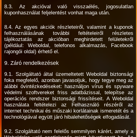
8.3. Az akcióval való visszaélés, jogosulatlan
kuponhasználat feljelentést vonhat maga után.
8.4. Az egyes akciók részleteiről, valamint a kuponok
felhasználásának további feltételeiről részletes
tájékoztatás az akcióban meghirdetett felületekről
(például: Weboldal, telefonos alkalmazás, Facebook
rajongói oldal) érhető el.
9. Záró rendelkezések
9.1. Szolgáltató által üzemeltetett Weboldal biztonsági
foka megfelelő, azonban javasoljuk, hogy tegye meg az
alábbi óvintézkedéseket: használjon vírus és spyware
védelmi szoftvereket friss adatbázissal, telepítse az
operációs rendszer biztonsági frissítéseit. A Weboldal
használata feltételezi az Felhasználó részéről az
internet technikai és műszaki korlátainak ismeretét és a
technológiával együtt járó hibalehetőségek elfogadását.
9.2. Szolgáltató nem felelős semmilyen kárért, amely a