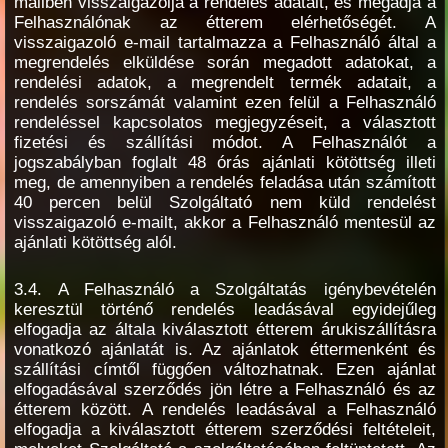
mailben visszaigazolja a rendelés adatait, és megadja a
Felhasználónak az étterem elérhetőségét. A
visszaigazoló e-mail tartalmazza a Felhasználó által a
megrendelés elküldése során megadott adatokat, a
rendelési adatok, a megrendelt termék adatait, a
rendelés sorszámát valamint ezen felül a Felhasználó
rendeléssel kapcsolatos megjegyzéseit, a választott
fizetési és szállítási módot. A Felhasználót a
jogszabályban foglalt 48 órás ajánlati kötöttség illeti
meg, de amennyiben a rendelés feladása után számított
40 percen belül Szolgáltató nem küld rendelést
visszaigazoló e-mailt, akkor a Felhasználó mentesül az
ajánlati kötöttség alól.
3.4. A Felhasználó a Szolgáltatás igénybevételén
keresztül történő rendelés leadásával egyidejűleg
elfogadja az általa kiválasztott étterem árukiszállításra
vonatkozó ajánlatát is. Az ajánlatok éttermenként és
szállítási címtől függően változhatnak. Ezen ajánlat
elfogadásával szerződés jön létre a Felhasználó és az
étterem között. A rendelés leadásával a Felhasználó
elfogadja a kiválasztott étterem szerződési feltételeit,