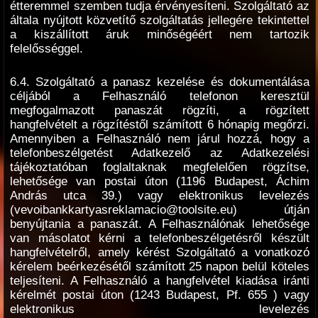
étteremmel szemben tudja érvényesíteni. Szolgáltató az
általa nyújtott közvetítő szolgáltatás jellegére tekintettel
a kiszállított áruk minőségéért nem tartozik
felelősséggel.
6.4. Szolgáltató a panasz kezelése és dokumentálása
céljából a Felhasználó telefonon keresztül
megfogalmazott panaszát rögzíti, a rögzített
hangfelvételt a rögzítéstől számított 6 hónapig megőrzi.
Amennyiben a Felhasználó nem járul hozzá, hogy a
telefonbeszélgetést Adatkezelő az Adatkezelési
tájékoztatóban foglaltaknak megfelelően rögzítse,
lehetősége van postai úton (1196 Budapest, Áchim
András utca 39.) vagy elektronikus levelezés
(vevoibankkartyasreklamacio@toolsite.eu) útján
benyújtania a panaszát. A Felhasználónak lehetősége
van másolatot kérni a telefonbeszélgetésről készült
hangfelvételről, amely kérést Szolgáltató a vonatkozó
kérelem beérkezésétől számított 25 napon belül köteles
teljesíteni. A Felhasználó a hangfelvétel kiadása iránti
kérelmét postai úton (1243 Budapest, Pf. 655 ) vagy
elektronikus levelezés