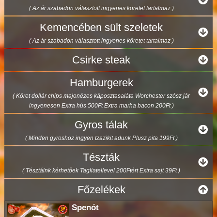
( Az ár szabadon választott ingyenes köretet tartalmaz )
Kemencében sült szeletek
( Az ár szabadon választott ingyenes köretet tartalmaz )
Csirke steak
Hamburgerek
( Köret dollár chips majonézes káposztasaláta Worchester szósz jár
ingyenesen Extra hús 500Ft Extra marha bacon 200Ft )
Gyros tálak
( Minden gyroshoz ingyen tzazikit adunk Plusz pita 199Ft )
Tészták
( Tésztáink kérhetőek Tagliatellevel 200Ftért Extra sajt 39Ft )
Főzelékek
Spenót