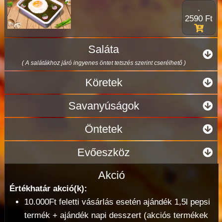
.
2590 Ft
Saláta
( A salátákhoz járó ingyenes öntet tetszés szerint cserélhető )
Köretek
Savanyúságok
Öntetek
Evőeszköz
Akció
Értékhatár akció(k):
10.000Ft feletti vásárlás esetén ajándék 1,5l pepsi
termék + ajándék napi desszert (akciós termékek