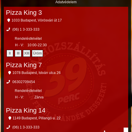
Adatvédelem
Pizza King 3
1033 Budapest, Vörösvári út 17
(06) 1 3-333-333
Rendelésfelvétel
H - V:
10:00-22:30
II
III
XIII
Üröm
Pizza King 7
1078 Budapest, István utca 26
06302709454
Rendelésfelvétel
H - V:
Zárva
Pizza King 14
1149 Budapest, Pillangó u. 22
(06) 1 3-333-333