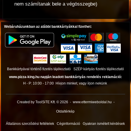
nem számítanak bele a végösszegbe)
Webáruházunkban az alábbi bankkártyákkal fizethet:
Bankkártyával történő fizetés tájékoztató
SZÉP kártyás fizetés tájékoztató
www.pizza-king.hu napján leadott bankkártyás rendelés reklamáció:
H - P: 10:00 - 17:00
Hívjon minket, vagy írjon nekünk
Created by ToolSiTE Kft. © 2026
-
www.ettermiweboldal.hu
-
Oldaltérkép
Általános szerződési feltételek
Céginformáció
Gyakran ismételt kérdések