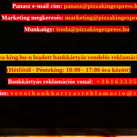
Panasz e-mail cím:
panasz@pizzakingexpress.
Marketing megkeresés:
marketing@pizzakingexpre
Munkaügy:
iroda@pizzakingexpress.hu
a-king.hu-n leadott bankkártyás rendelés reklamáci
(Hétfőtől - Pénteking: 10:00 - 17:00 óra között)
Bankkártyás reklamációs vonal:
+ 3 6 1 6 3 3 3 5
cím:
v e v o i b a n k k a r t y a s r e k l a m a c i o @ t o