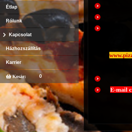
Étlap
Rólunk
Kapcsolat
Házhozszállítás
www.pizz
Karrier
0
Kosár:
E-mail 