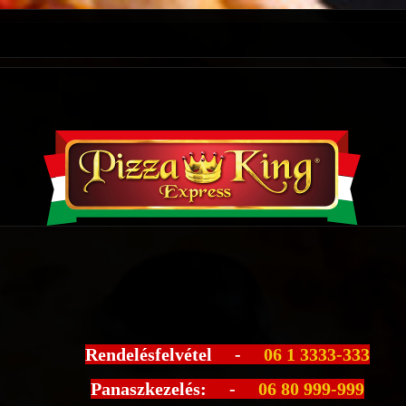
Rendelésfelvétel -
06 1 3333-333
Panaszkezelés: -
06 80 999-999