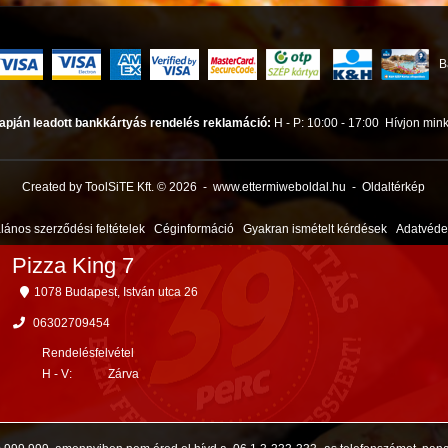
B
apján leadott bankkártyás rendelés reklamáció:
H - P: 10:00 - 17:00
Hívjon mink
Created by ToolSiTE Kft. © 2026
-
www.ettermiweboldal.hu
-
Oldaltérkép
alános szerződési feltételek
Céginformáció
Gyakran ismételt kérdések
Adatvéd
Pizza King 7
1078 Budapest, István utca 26
06302709454
Rendelésfelvétel
H - V:
Zárva