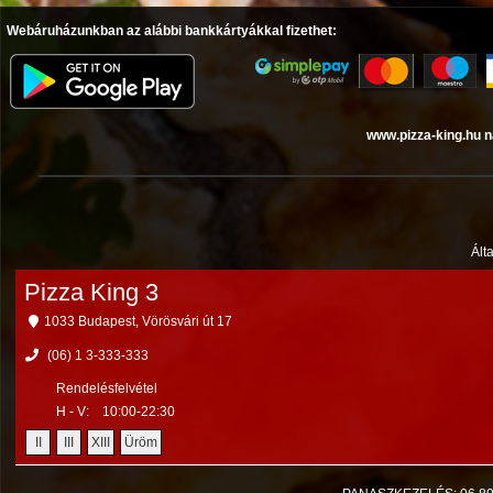
Webáruházunkban az alábbi bankkártyákkal fizethet:
www.pizza-king.hu n
Ált
Pizza King 3
1033 Budapest, Vörösvári út 17
(06) 1 3-333-333
Rendelésfelvétel
H - V:
10:00-22:30
II
III
XIII
Üröm