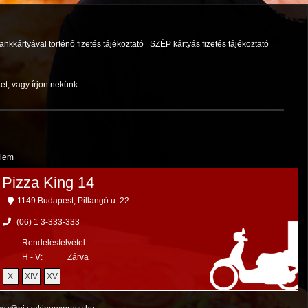
ankkártyával történő fizetés tájékoztató
SZÉP kártyás fizetés tájékoztató
et, vagy írjon nekünk
elem
Pizza King 14
1149 Budapest, Pillangó u. 22
(06) 1 3-333-333
Rendelésfelvétel
H - V:
Zárva
X
XIV
XV