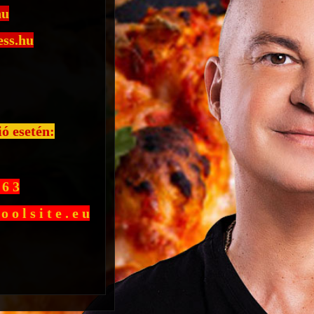
hu
ss.hu
ó esetén:
 6 3
 o l s i t e . e u