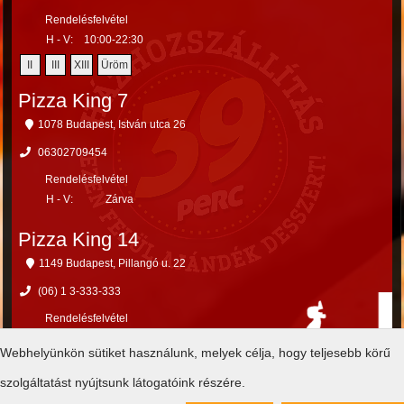
Rendelésfelvétel
H - V:
10:00-22:30
II
III
XIII
Üröm
Pizza King 7
1078 Budapest, István utca 26
06302709454
Rendelésfelvétel
H - V:
Zárva
Pizza King 14
1149 Budapest, Pillangó u. 22
(06) 1 3-333-333
Rendelésfelvétel
H - V:
Zárva
Webhelyünkön sütiket használunk, melyek célja, hogy teljesebb körű
X
XIV
XV
szolgáltatást nyújtsunk látogatóink részére.
PANASZKEZELÉS: 06 80 999 999, amennyiben nem éred el hívd a