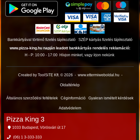
Bankkártyával történő fizetés tájékoztató
SZÉP kártyás fizetés tájékoztató
www.pizza-king.hu napján leadott bankkártyás rendelés reklamáció:
H - P: 10:00 - 17:00
Hívjon minket, vagy írjon nekünk
Created by ToolSiTE Kft. © 2026
-
www.ettermiweboldal.hu
-
Oldaltérkép
Általános szerződési feltételek
Céginformáció
Gyakran ismételt kérdések
Adatvédelem
Pizza King 3
1033 Budapest, Vörösvári út 17
(06) 1 3-333-333