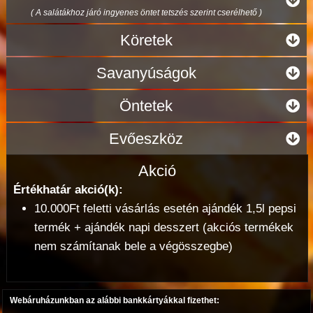
( A salátákhoz járó ingyenes öntet tetszés szerint cserélhető )
Köretek
Savanyúságok
Öntetek
Evőeszköz
Akció
Értékhatár akció(k):
10.000Ft feletti vásárlás esetén ajándék 1,5l pepsi
termék + ajándék napi desszert (akciós termékek
nem számítanak bele a végösszegbe)
Webáruházunkban az alábbi bankkártyákkal fizethet: