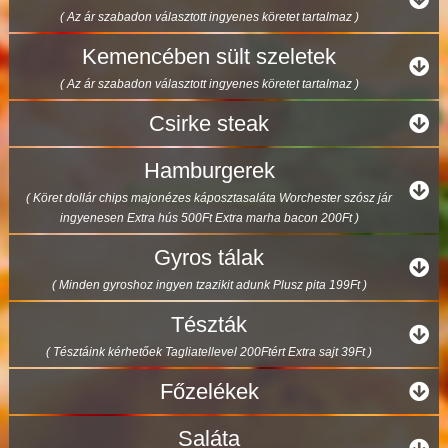
( Az ár szabadon választott ingyenes köretet tartalmaz )
Kemencében sült szeletek
( Az ár szabadon választott ingyenes köretet tartalmaz )
Csirke steak
Hamburgerek
( Köret dollár chips majonézes káposztasaláta Worchester szósz jár
ingyenesen Extra hús 500Ft Extra marha bacon 200Ft )
Gyros tálak
( Minden gyroshoz ingyen tzazikit adunk Plusz pita 199Ft )
Tészták
( Tésztáink kérhetőek Tagliatellevel 200Ftért Extra sajt 39Ft )
Főzelékek
Saláta